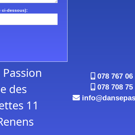
 ci-dessous):
 Passion
078 767 06
e des
078 708 75
info
dansepas
ttes 11
Renens