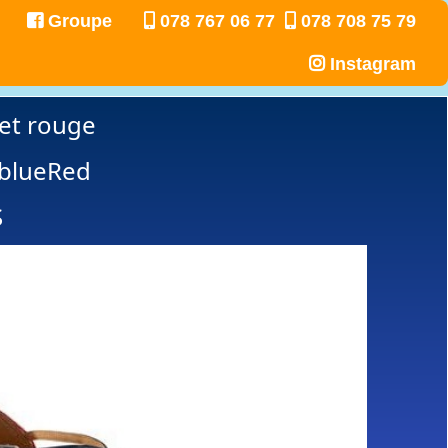
Groupe
078 767 06 77
078 708 75 79
Instagram
et rouge
blueRed
S