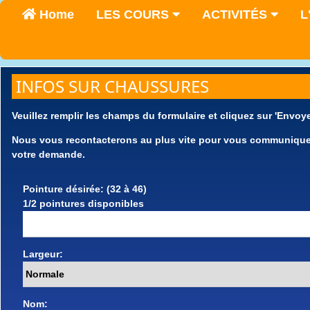
Home
LES COURS
ACTIVITÉS
L
INFOS SUR CHAUSSURES
Veuillez remplir les champs du formulaire et cliquez sur 'Envoye
Nous vous recontacterons au plus vite pour vous communiquer l
votre demande.
Pointure désirée: (32 à 46)
1/2 pointures disponibles
Largeur:
Nom: