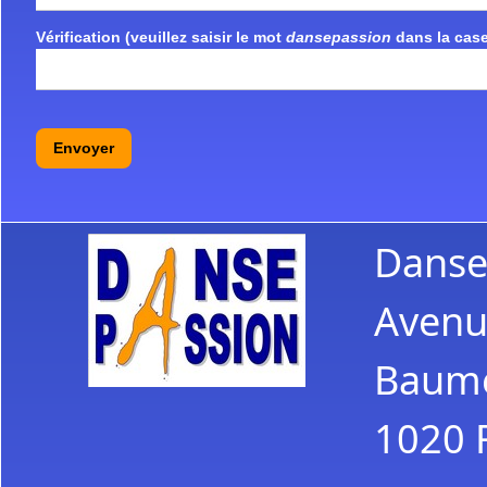
Vérification (veuillez saisir le mot
dansepassion
dans la case
Envoyer
Danse
Avenu
Baume
1020 