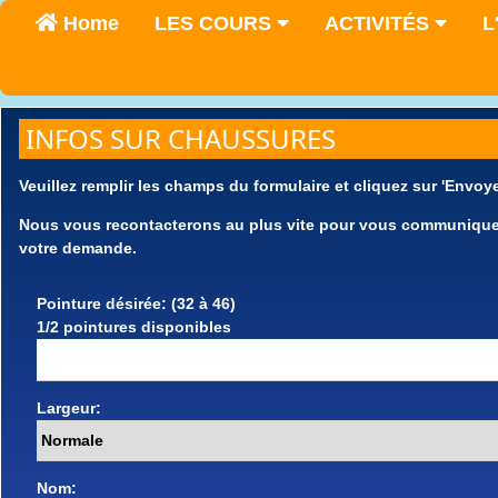
Home
LES COURS
ACTIVITÉS
L
INFOS SUR CHAUSSURES
Veuillez remplir les champs du formulaire et cliquez sur 'Envoye
Nous vous recontacterons au plus vite pour vous communiquer l
votre demande.
Pointure désirée: (32 à 46)
1/2 pointures disponibles
Largeur:
Nom: