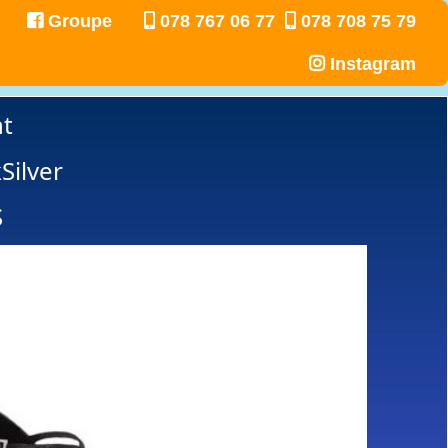
Groupe
078 767 06 77
078 708 75 79
Instagram
nt
Silver
S