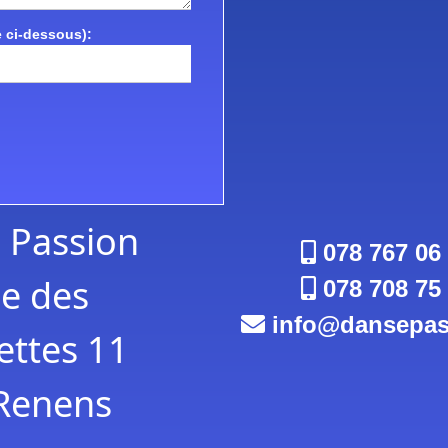
 ci-dessous):
 Passion
078 767 06
e des
078 708 75
info
dansepas
ttes 11
Renens