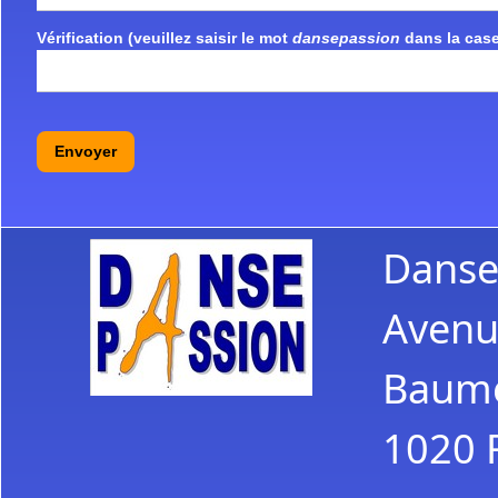
Vérification (veuillez saisir le mot
dansepassion
dans la case
Envoyer
Danse
Avenu
Baume
1020 